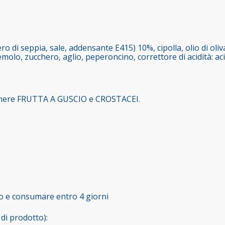
o di seppia, sale, addensante E415) 10%, cipolla, olio di oli
lo, zucchero, aglio, peperoncino, correttore di acidità: acid
enere FRUTTA A GUSCIO e CROSTACEI.
ro e consumare entro 4 giorni
di prodotto):