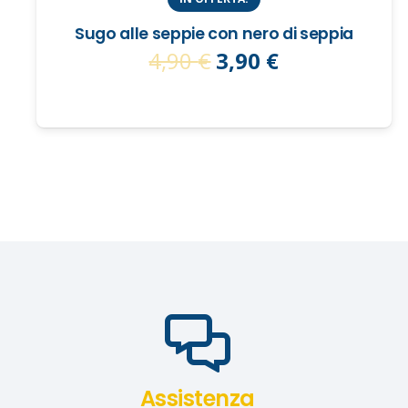
Sugo alle seppie con nero di seppia
Il
Il
4,90
€
3,90
€
prezzo
prezzo
originale
attuale
era:
è:
4,90 €.
3,90 €.
Assistenza