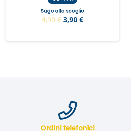
Sugo allo scoglio
Il
Il
4,90
€
3,90
€
prezzo
prezzo
originale
attuale
era:
è:
4,90 €.
3,90 €.
Ordini telefonici