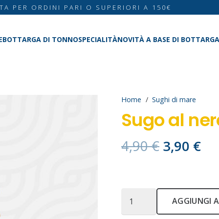
TA PER ORDINI PARI O SUPERIORI A 150€
E
BOTTARGA DI TONNO
SPECIALITÀ
NOVITÀ A BASE DI BOTTARG
Home
/
Sughi di mare
Sugo al ner
Il
Il
4,90
€
3,90
€
prezzo
pr
originale
at
era:
è:
Sugo
4,90 €.
3,9
AGGIUNGI A
al