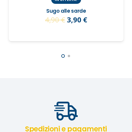
Sugo alle sarde
Il
Il
4,90
€
3,90
€
prezzo
prezzo
originale
attuale
era:
è:
4,90 €.
3,90 €.
Spedizioni e pagamenti