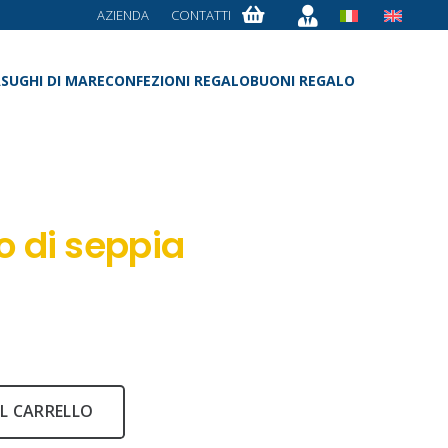
AZIENDA
CONTATTI
A
SUGHI DI MARE
CONFEZIONI REGALO
BUONI REGALO
o di seppia
ezzo
tuale
0 €.
L CARRELLO