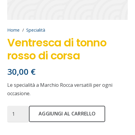
Home
/
Specialità
Ventresca di tonno
rosso di corsa
30,00
€
Le specialità a Marchio Rocca versatili per ogni
occasione.
Ventresca
AGGIUNGI AL CARRELLO
di
tonno
rosso